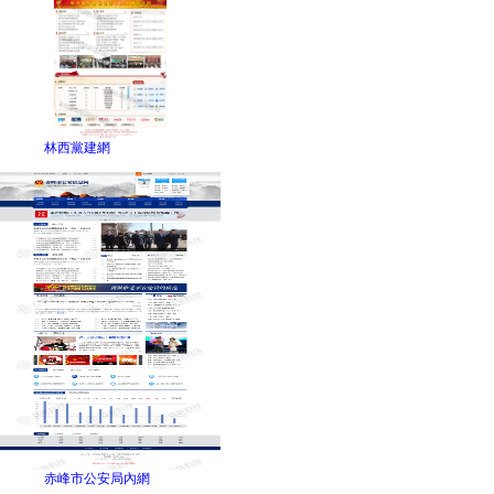
林西黨建網
赤峰市公安局內網