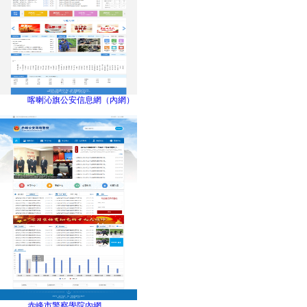
喀喇沁旗公安信息網（內網）
赤峰市警察學院內網