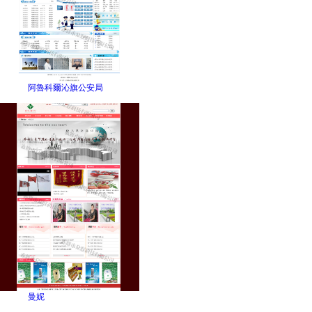
阿魯科爾沁旗公安局
曼妮