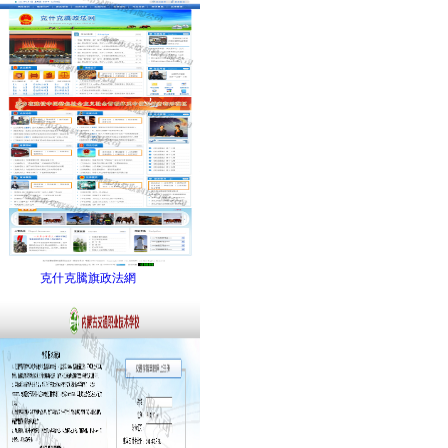
克什克騰旗政法網