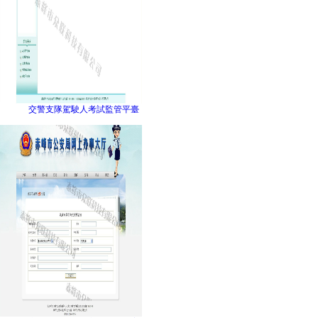
交警支隊駕駛人考試監管平臺