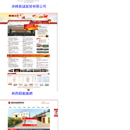
赤峰新誠駕校有限公司
林西縣黨建網